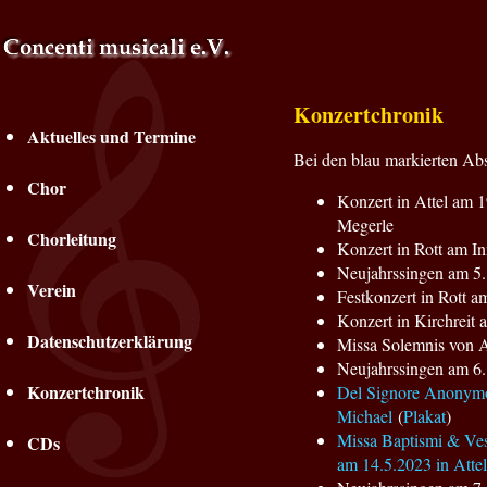
Konzertchronik
Aktuelles und Termine
Bei den blau markierten Ab
Chor
Konzert in Attel am
Megerle
Chorleitung
Konzert in Rott am I
Neujahrssingen am 5.1
Verein
Festkonzert in Rott a
Konzert in Kirchreit 
Datenschutzerklärung
Missa Solemnis von A
Neujahrssingen am 6.1
Konzertchronik
Del Signore Anonymo 
Michael
(
Plakat
)
Missa Baptismi & Ves
CDs
am 14.5.2023 in Attel