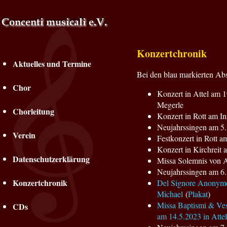
Konzertchronik
Aktuelles und Termine
Bei den blau markierten Ab
Chor
Konzert in Attel am
Megerle
Chorleitung
Konzert in Rott am I
Neujahrssingen am 5.1
Verein
Festkonzert in Rott a
Konzert in Kirchreit 
Datenschutzerklärung
Missa Solemnis von A
Neujahrssingen am 6.1
Konzertchronik
Del Signore Anonymo 
Michael
(
Plakat
)
Missa Baptismi & Ves
CDs
am 14.5.2023 in Attel