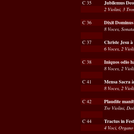
Jubilemus Deo à
C 35
2 Violini, 3 Tr
Dixit Dominus 
C 36
8 Voces, Sonata
Christe Jesu à
C 37
6 Voces, 2 Viol
Iniquos odio h
C 38
8 Voces, 2 Violin
Mensa Sacra à
C 41
8 Voces, 2 Viol
Plaudite manib
C 42
Tre Violini, Do
Tractus in Fes
C 44
4 Voci, Organo