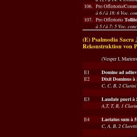
106.
Pro Offertorio/Com
à 6 / à 18: 6 Voc. con
Tollit
107.
Pro Offertorio
à 5 / à 7: 5 Voc. conc.
(E) Psalmodia Sacra 
Rekonstruktion von P
(Vesper I, Marien
Domine ad adiu
E1
Dixit Dominus à 
E2
C, C, B, 2 Clarin
Laudate pueri à 
E3
A,T, T, B, 1 Clar
Laetatus sum à 5
E4
C, A, B, 2 Claretti