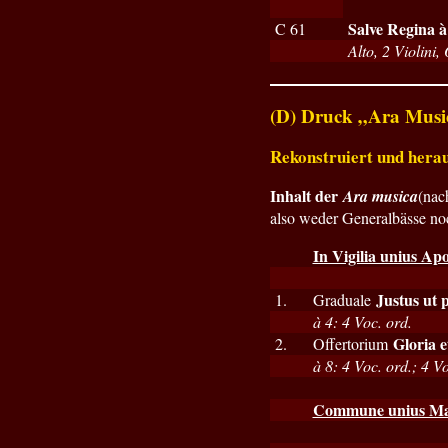
Salve Regina à
C 61
Alto, 2 Violini
(D) Druck „Ara Musi
Rekonstruiert und herau
Inhalt der
Ara musica
(nac
also weder Generalbässe no
In Vigilia unius Apo
Justus ut 
1.
Graduale
à 4: 4 Voc. ord.
Gloria e
2.
Offertorium
à 8: 4 Voc. ord.; 4 Vo
Commune unius Mart