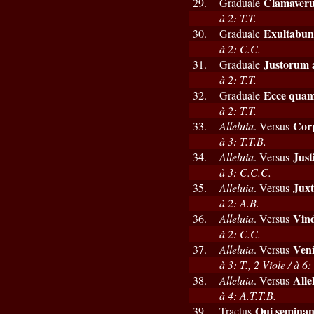
Clamaverun
29.
Graduale
à 2: T.T.
Exultabunt
30.
Graduale
à 2: C.C.
Justorum 
31.
Graduale
à 2: T.T.
Ecce qua
32.
Graduale
à 2: T.T.
Cor
33.
Alleluia
. Versus
à 3: T.T.B.
Just
34.
Alleluia
. Versus
à 3: C.C.C.
Juxt
35.
Alleluia
. Versus
à 2: A.B.
Vin
36.
Alleluia
. Versus
à 2: C.C.
Veni
37.
Alleluia
. Versus
à 3: T., 2 Viole / à 6:
Alle
38.
Alleluia
. Versus
à 4: A.T.T.B.
Qui seminant
39.
Tractus