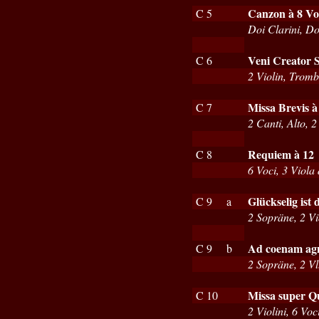
Canzon à 8 V
C 5
Doi Clarini, Do
Veni Creator S
C 6
2 Violin, Trom
Missa Brevis à
C 7
2 Canti, Alto, 
Requiem à 12
C 8
6 Voci, 3 Viola
Glückselig ist 
C 9 a
2 Sopräne, 2 Vi
Ad coenam agn
C 9 b
2 Sopräne, 2 Vl
Missa super Qu
C 10
2 Violini, 6 Vo