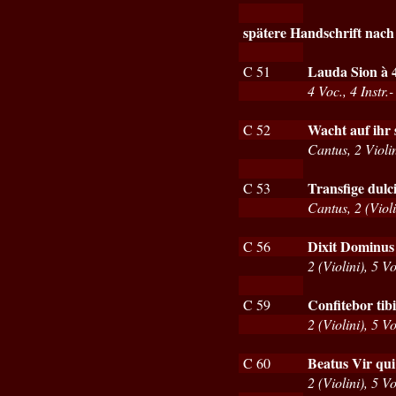
spätere Handschrift nach
Lauda Sion à 
C 51
4 Voc., 4 Instr
Wacht auf ihr 
C 52
Cantus, 2 Violi
Transfige dulc
C 53
Cantus, 2 (Viol
Dixit Dominus 
C 56
2 (Violini), 5 V
Confitebor tib
C 59
2 (Violini), 5 V
Beatus Vir qu
C 60
2 (Violini), 5 V