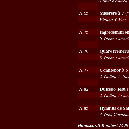
Canto e Basso,
Miserere à 7
A 65
(“
Violino, 6 Voc.
Ingredemini o
A 75
6 Voces, Cornet
Quare fremerun
A 76
8 Voces, Cornet
Confitebor à 6
A 77
2 Violini, 2 Vio
Dulcedo Jesu c
A 82
2 Violini, 2 Can
Hymnus de Sanc
A 85
3 Voc., Cornetto
Handschrift B notiert 164