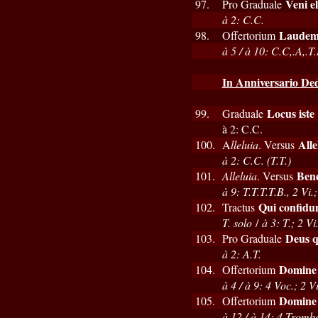
Veni e
97.
Pro Graduale
à 2: C.C.
Laudem
98.
Offertorium
à 5 / à 10: C.C,.A,.T
In Anniversario Ded
Locus iste
99.
Graduale
à 2: C.C.
Alle
100.
A
lleluia
. Versus
à 2: C.C. (T.T.)
Bene
101.
Alleluia
. Versus
à 9: T.T.T.T.B., 2 Vi
Qui confidu
102.
Tractus
T. solo
/
à 3: T.; 2 Vi.
Deus q
103.
Pro Graduale
à 2: A.T.
Domine
104.
Offertorium
à 4 / à 9: 4 Voc.; 2 V
Domine
105.
Offertorium
à 12 / à 14: 4 Trombe