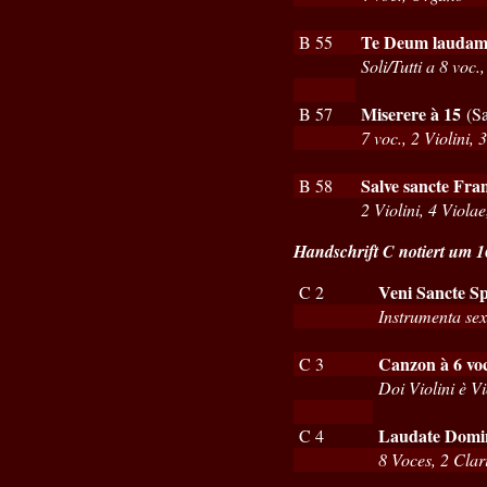
Te Deum laudam
B 55
Soli/Tutti a 8 voc
Miserere à 15
B 57
(Sa
7 voc., 2 Violini,
Salve sancte Fran
B 58
2 Violini, 4 Viola
Handschrift C notiert um 
Veni Sancte Sp
C 2
Instrumenta sex
Canzon à 6 vo
C 3
Doi Violini è V
Laudate Dominu
C 4
8 Voces, 2 Clar