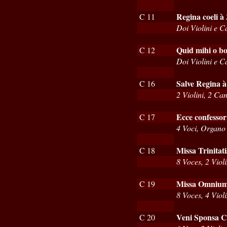
Regina coeli à 
C 11
Doi Violini e C
Quid mihi o bo
C 12
Doi Violini e C
Salve Regina à
C 16
2 Violini, 2 Ca
Ecce confessor
C 17
4 Voci, Organo
Missa Trinitati
C 18
8 Voces, 2 Viol
Missa Omnium
C 19
8 Voces, 4 Violi
Veni Sponsa Ch
C 20