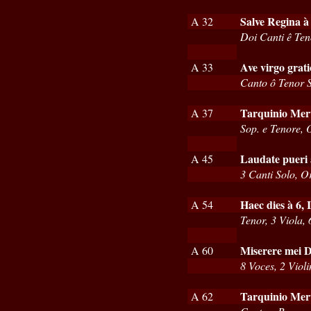
Salve Regina à
A 32
Doi Canti ê Te
Ave virgo grati
A 33
Canto ô Tenor 
Tarquinio Merul
A 37
Sop. e Tenore,
Laudate pueri 
A 45
3 Canti Solo, O
Haec dies à 6, 
A 54
Tenor, 3 Viola,
Miserere mei D
A 60
8 Voces, 2 Viol
Tarquinio Meru
A 62