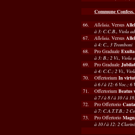
Commune Confess. n
Alle
66.
Alleluia
. Versus
à 3: C.C.B., Viola ad 
Alle
67.
Alleluia
. Versus
à 4: C., 3 Tromboni
Exulta 
68.
Pro Graduale
à 3: B.; 2 Vi., Viola a
Jubilat
69.
Pro Graduale
à 4: C.C.; 2 Vi., Viol
In virtu
70.
Offertorium
à 6 / à 12: 6 Voc.; 6 
Beatus v
71.
Offertorium
à 7 / à 8 / à 10 / à 
Canta
72.
Pro Offertorio
à 7: C.A.T.T.B.; 2 Co
Magni
73.
Pro Offertorio
à 10 / à 12: 2 Clarin