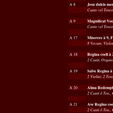
Jesu dulcis me
A 8
Canto vel Tenor
Magnificat Voc
A 9
Canto vel Tenor
Miserere à 9, F
A 17
8 Vocum, Violo
Regina coeli à 
A 18
2 Canti, Organ
Salve Regina à
A 19
2 Violini, 2 Ten
Alma Redempto
A 20
2 Canti ô Ten.,
Ave Regina coe
A 21
2 Canti ô Ten.,