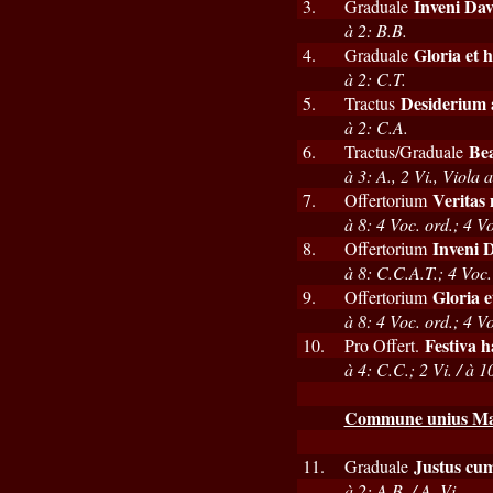
Inveni Dav
3.
Graduale
à 2: B.B.
Gloria et 
4.
Graduale
à 2: C.T.
Desiderium
5.
Tractus
à 2: C.A.
Bea
6.
Tractus/Graduale
à 3: A., 2 Vi., Viola a
Veritas
7.
Offertorium
à 8: 4 Voc. ord.; 4 Vo
Inveni 
8.
Offertorium
à 8: C.C.A.T.; 4 Voc. 
Gloria e
9.
Offertorium
à 8: 4 Voc. ord.; 4 Vo
Festiva h
10.
Pro Offert.
à 4: C.C.; 2 Vi. / à 1
Commune unius Mart
Justus cum
11.
Graduale
à 2: A.B. / A. Vi.