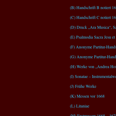
(B) Handschrift B notiert 1
(C) Handschrift C notiert 1
(D) Druck „Ara Musica“, S
(E) Psalmodia Sacra Jesu e
(F) Anonyme Partitur-Hands
(G) Anonyme Partitur-Hand
(H) Werke von „Andrea Hof
(I) Sonatae – Instrumentalw
(J) Frühe Werke
(K) Messen vor 1668
(L) Litaniae
(M) Festmessen 1668 – 167