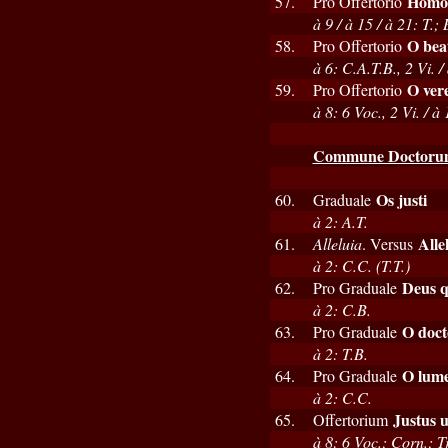
Homo 
57.
Pro Offertorio
à 9 / à 15 / à 21: T.;
O bea
58.
Pro Offertorio
à 6: C.A.T.B., 2 Vi. /
O vere
59.
Pro Offertorio
à 8: 6 Voc., 2 Vi. / à
Commune Doctoru
Os justi
60.
Graduale
à 2: A.T.
Alle
61.
Alleluia
. Versus
à 2: C.C. (T.T.)
Deus q
62.
Pro Graduale
à 2: C.B.
O doct
63.
Pro Graduale
à 2: T.B.
O lume
64.
Pro Graduale
à 2: C.C.
Justus 
65.
Offertorium
à 8: 6 Voc.; Corn.; T