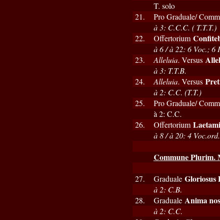
T. solo
21.
Pro Graduale/ Comm
à 3: C.C.C. ( T.T.T.)
Confite
22.
Offertorium
à 6 / à 22: 6 Voc.; 6 
Alle
23.
Alleluia
. Versus
à 3: T.T.B.
Pret
24.
Alleluia
. Versus
à 2: C.C. (T.T.)
25.
Pro Graduale/ Comm
à 2: C.C.
Laetami
26.
Offertorium
à 8 / à 20: 4 Voc.ord
Commune Plurim. M
Gloriosus
27.
Graduale
à 2: C.B.
Anima nos
28.
Graduale
à 2: C.C.