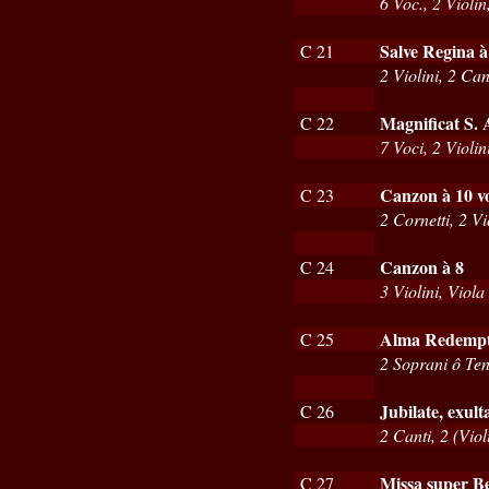
6 Voc., 2 Violi
Salve Regina à
C 21
2 Violini, 2 Can
Magnificat S. 
C 22
7 Voci, 2 Violi
Canzon à 10 v
C 23
2 Cornetti, 2 V
Canzon à 8
C 24
3 Violini, Viol
Alma Redempto
C 25
2 Soprani ô Ten
Jubilate, exult
C 26
2 Canti, 2 (Vio
Missa super Be
C 27