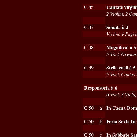
Cantate virgin
C 45
2 Violini, 2 Ca
Sonata à 2
C 47
Violino è Fago
Magnificat à 
C 48
5 Voci, Organo
Stella caeli à 
C 49
5 Voci, Cantus 
Responsoria à 6
6 Voci, 3 Viol
In Caena Dom
C 50 a
Feria Sexta In
C 50 b
In Sabbato Sa
C 50 c