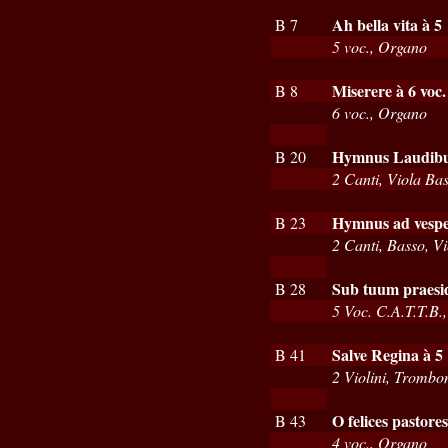
Ah bella vita à 5
B 7
5 voc., Organo
Miserere à 6 voc.
B 8
6 voc., Organo
Hymnus Laudibus 
B 20
2 Canti, Viola Ba
Hymnus ad vespe
B 23
2 Canti, Basso, V
Sub tuum praesid
B 28
5 Voc. C.A.T.T.B.
Salve Regina à 5
B 41
2 Violini, Trombo
O felices pastore
B 43
4 voc., Organo