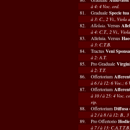
à 4: 4 Voc. ord.
Specie tua
81.
Graduale
à 3: C., 2 Vi., Viola a
Alle
82.
Alleluia
. Versus
à 4: C.T., 2 Vi., Viola
Haec
83.
Alleluia. Versus
à 3: C.T.B.
Veni Sponsa
84.
Tractus
à 2: A.T.
Virgin
85.
Pro Graduale
à 2: T.T.
Afferent
86.
Offertorium
à 6 / à 12: 6 Voc.; 6 
Afferent
87.
Offertorium
à 10 / à 25: 4 Voc. c
rip.
Diffusa 
88.
Offertorium
à 2 / à 8 / à 12: B., 
Hodie
89.
Pro Offertorio
à 7 / à 13: C.A.T.T.B.