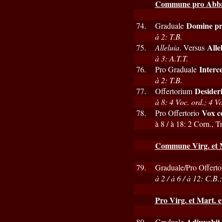
Commune pro Abba
Domine pra
74.
Graduale
à 2: T.B.
Alle
75.
Alleluia
. Versus
à 3: A.T.T.
Interc
76.
Pro Graduale
à 2: T.B.
Desider
77.
Offertorium
à 8: 4 Voc. ord.; 4 Vo
Vox co
78.
Pro Offertorio
à 8 / à 18: 2 Corn., 
Commune Virg. et 
79.
Graduale/Pro Offerto
à 2 / à 6 / à 12: C.B.
Pro Virg. et Mart.
Adiuvabit
80.
Graduale