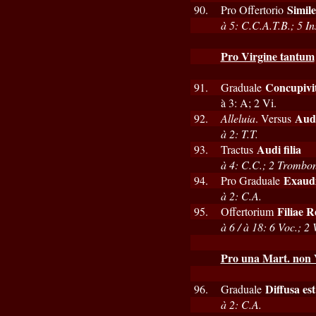
Simil
90.
Pro Offertorio
à 5: C.C.A.T.B.; 5 Ins
Pro Virgine tantum
Concupivit
91.
Graduale
à 3: A; 2 Vi.
Audi
92.
Alleluia
. Versus
à 2: T.T.
Audi filia
93.
Tractus
à 4: C.C.; 2 Trombon
Exaudi
94.
Pro Graduale
à 2: C.A.
Filiae 
95.
Offertorium
à 6 / à 18: 6 Voc.; 2
Pro una Mart. non V
Diffusa est
96.
Graduale
à 2: C.A.