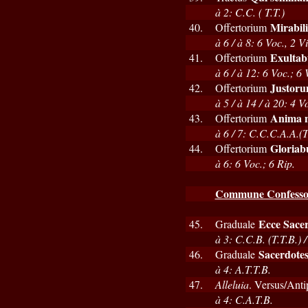
à 2: C.C. ( T.T.)
Mirabil
40.
Offertorium
à 6 / à 8: 6 Voc., 2 Vi
Exultab
41.
Offertorium
à 6 / à 12: 6 Voc.; 6 
Justoru
42.
Offertorium
à 5 / à 14 / à 20: 4 V
Anima n
43.
Offertorium
à 6 / 7: C.C.C.A.A.(T
Gloriabu
44.
Offertorium
à 6: 6 Voc.; 6 Rip.
Commune Confessori
Ecce Sace
45.
Graduale
à 3: C.C.B. (T.T.B.) /
Sacerdotes
46.
Graduale
à 4: A.T.T.B.
47.
Alleluia
. Versus/Ant
à 4: C.A.T.B.