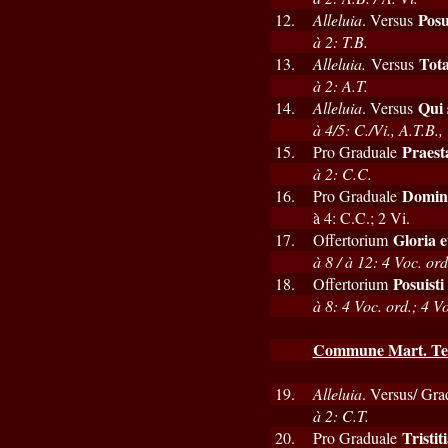
Posu
12.
Alleluia
. Versus
à 2: T.B.
Tota
13.
Alleluia.
Versus
à 2: A.T.
Qui 
14.
Alleluia
. Versus
à 4/5: C./Vi., A.T.B.,
Praest
15.
Pro Graduale
à 2: C.C.
Domine
16.
Pro Graduale
à 4: C.C.; 2 Vi.
Gloria e
17.
Offertorium
à 8 / à 12: 4 Voc. ord
Posuist
18.
Offertorium
à 8: 4 Voc. ord.; 4 Vo
Commune Mart. Te
19.
Alleluia
. Versus/ Gra
à 2: C.T.
Tristit
20.
Pro Graduale