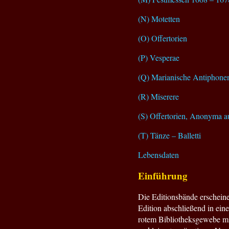
(N) Motetten
(O) Offertorien
(P) Vesperae
(Q) Marianische Antiphone
(R) Miserere
(S) Offertorien, Anonyma a
(T) Tänze – Balletti
Lebensdaten
Einführung
Die Editionsbände erscheinen
Edition abschließend in ei
rotem Bibliotheksgewebe mi