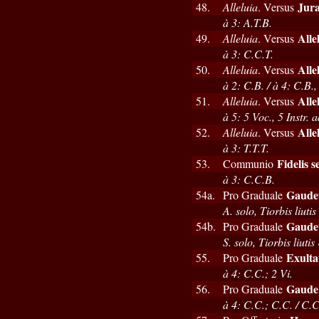
Jura
48.
Alleluia
. Versus
à 3: A.T.B.
Alle
49.
Alleluia
. Versus
à 3: C.C.T.
Alle
50.
Alleluia
. Versus
à 2: C.B. / à 4: C.B., 
Alle
51.
Alleluia
. Versus
à 5: 5 Voc., 5 Instr. a
Alle
52.
Alleluia
. Versus
à 3: T.T.T.
Fidelis s
53.
Communio
à 3: C.C.B.
Gaudete
54a.
Pro Graduale
A. solo, Tiorbis liut
Gaudete
54b.
Pro Graduale
S. solo, Tiorbis liut
Exulta
55.
Pro Graduale
à 4: C.C.; 2 Vi.
Gaude 
56.
Pro Graduale
à 4: C.C.; C.C. / C.C.;