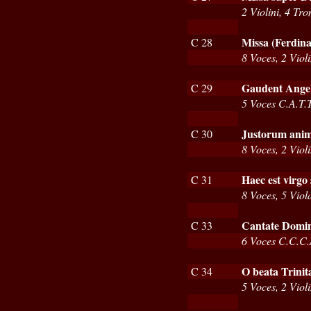
2 Violini, 4 Tr
Missa (Ferdina
C 28
8 Voces, 2 Viol
Gaudent Angel
C 29
5 Voces C.A.T.
Justorum anim
C 30
8 Voces, 2 Viol
Haec est virgo 
C 31
8 Voces, 5 Viol
Cantate Domin
C 33
6 Voces C.C.C.A
O beata Trinit
C 34
5 Voces, 2 Viol