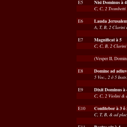
Nisi Dominus à 4
E5
C, C, 2 Trombetti 
Lauda Jerusalem
E6
A, T, B, 2 Clarin
Magnificat à 5
E7
C, C, B, 2 Clarin
(Vesper II, Domini
Domine ad adiuv
E8
5 Voc., 2 ô 5 Instr
Dixit Dominus à 
E9
C, C, 2 Violini & 
Confitebor à 3 ô 
E10
C, T, B, & ad plac
Beatus vir à 4
E11